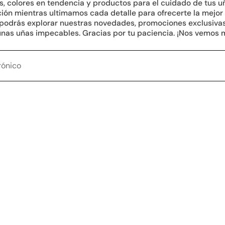
, colores en tendencia y productos para el cuidado de tus u
ión mientras ultimamos cada detalle para ofrecerte la mejor
 podrás explorar nuestras novedades, promociones exclusivas
 unas uñas impecables. Gracias por tu paciencia. ¡Nos vemos 
Tu correo electrónico
IAL.ICONS.FACEBOOK
.SOCIAL.ICONS.INSTAGRAM
RAL.SOCIAL.ICONS.TIKTOK