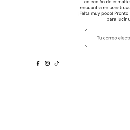
colección de esmaltes
encuentra en construcc
¡Falta muy poco! Pronto
para lucir
TRANSLATION MISSING: ES.GENERAL.SOC
TRANSLATION MISSING: ES.GENERAL
TRANSLATION MISSING: ES.GENE