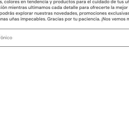
, colores en tendencia y productos para el cuidado de tus u
ión mientras ultimamos cada detalle para ofrecerte la mejor
 podrás explorar nuestras novedades, promociones exclusivas
 unas uñas impecables. Gracias por tu paciencia. ¡Nos vemos 
Tu correo electrónico
IAL.ICONS.FACEBOOK
.SOCIAL.ICONS.INSTAGRAM
RAL.SOCIAL.ICONS.TIKTOK