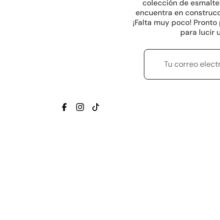
colección de esmaltes
encuentra en construcc
¡Falta muy poco! Pronto
para lucir
TRANSLATION MISSING: ES.GENERAL.SOC
TRANSLATION MISSING: ES.GENERAL
TRANSLATION MISSING: ES.GENE